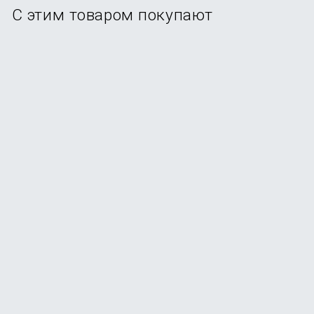
С этим товаром покупают
Смартфон Xiaomi Redmi Note 15 Pro 8/256Gb Titanium
В наличии
+107
бонусов
от
21 490
₽