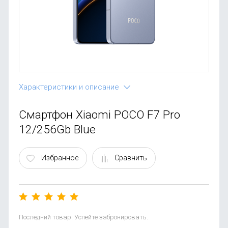
OnePlus
Автоак
Телевиз
Infinix
Красота
Google
Характеристики и описание
Смартфон Xiaomi POCO F7 Pro
12/256Gb Blue
Избранное
Сравнить
Последний товар. Успейте забронировать.