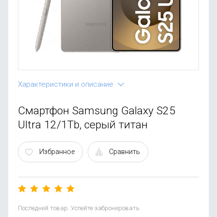
OnePlus
Автоак
Телевиз
Infinix
Красота
Google
Характеристики и описание
Смартфон Samsung Galaxy S25
Ultra 12/1Tb, серый титан
Избранное
Сравнить
Последний товар. Успейте забронировать.