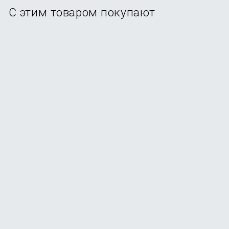
С этим товаром покупают
Смартфон Samsung Galaxy A56 5G 12/256Gb Graphite
В наличии
+154
бонуса
от
30 990
₽