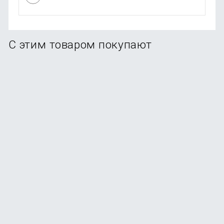
С этим товаром покупают
Смартфон Samsung Galaxy A56 5G 12/256Gb Graphite
В наличии
+154
бонуса
от
30 990
₽