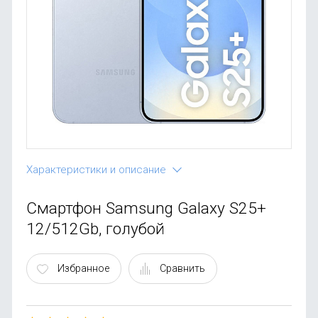
OnePlus
Автоак
Телевиз
Infinix
Красота
Google
Характеристики и описание
Смартфон Samsung Galaxy S25+
12/512Gb, голубой
Избранное
Сравнить