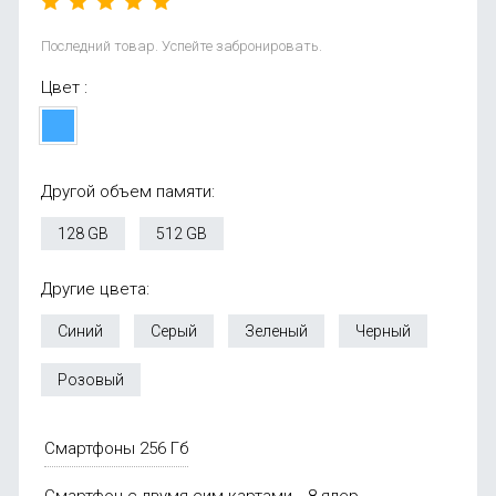
Последний товар. Успейте забронировать.
Цвет :
Другой объем памяти:
128 GB
512 GB
Другие цвета:
Синий
Серый
Зеленый
Черный
Розовый
Смартфоны 256 Гб
Смартфон с двумя сим-картами
8 ядер