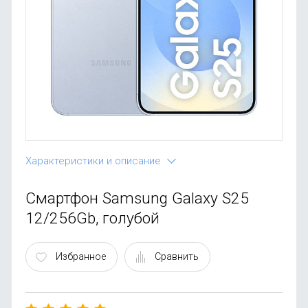
OnePlus
Автоак
Телевиз
Infinix
Красота
Google
Характеристики и описание
Смартфон Samsung Galaxy S25
12/256Gb, голубой
Избранное
Сравнить