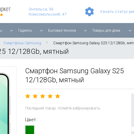
Умные часы Apple Watch Series 11 42mm Rose Gold Aluminium with Light Blush Sport Band
Смартфон Apple iPhone 17 Pro Max 256GB Cosmic Orange
Планшет Apple iPad Air 11'' 2025 256 ГБ, Wi-Fi, starlight
Энгельса, 36
Узнать статус р
Комсомольский, 47
ы
Гаджеты
Бытовая техника
Товары для дома
Смартфоны Samsung
Смартфон Samsung Galaxy S25 12/128Gb, мя
25 12/128Gb, мятный
Смартфон Samsung Galaxy S25
12/128Gb, мятный
Последний товар. Успейте забронировать.
Цвет :