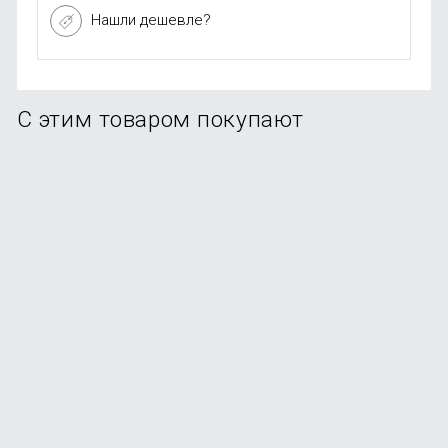
Нашли дешевле?
С этим товаром покупают
Смартфон Samsung Galaxy A56 5G 12/256Gb Graphite
В наличии
+150
бонусов