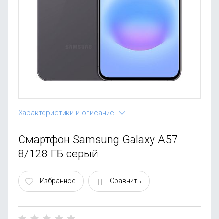
OnePlus
Автоак
Телевиз
Infinix
Красота
Google
Характеристики и описание
Смартфон Samsung Galaxy A57
8/128 ГБ серый
Избранное
Сравнить