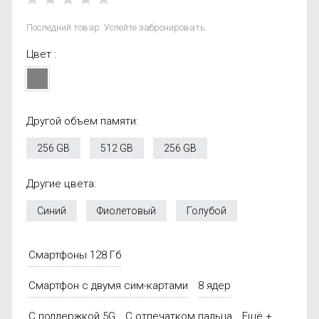
Последний товар. Успейте забронировать.
Цвет :
Другой объем памяти:
256 GB
512 GB
256 GB
Другие цвета:
Синий
Фиолетовый
Голубой
Смартфоны 128 Гб
Смартфон с двумя сим-картами
8 ядер
С поддержкой 5G
С отпечатком пальца
Ещё +