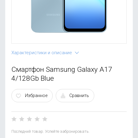
OnePlus
Автоак
Телевиз
Infinix
Красота
Google
Характеристики и описание
Смартфон Samsung Galaxy A17
4/128Gb Blue
Избранное
Сравнить
Последний товар. Успейте забронировать.