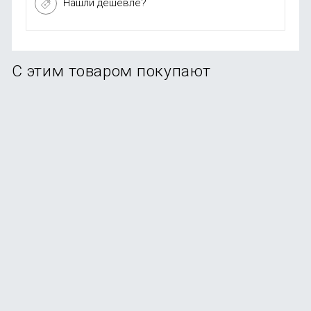
Нашли дешевле?
С этим товаром покупают
Смартфон Samsung Galaxy A37 8/128 ГБ черный
В наличии
+114
бонусов