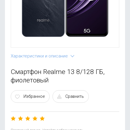
OnePlus
Автоак
Телевиз
Infinix
Красота
Google
Характеристики и описание
Смартфон Realme 13 8/128 ГБ,
фиолетовый
Избранное
Сравнить