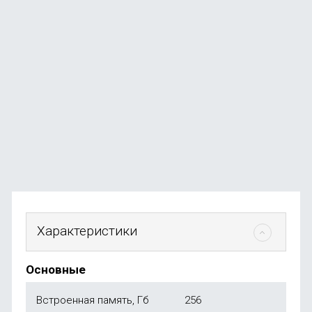
Смартфон Apple iPhone 17 256GB Lavender (eSim)
В наличии
+367
бонусов
от
73 490
₽
Характеристики
Основные
Встроенная память, Гб
256