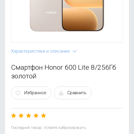
OnePlus
Автоак
Телевиз
Infinix
Красота
Google
Характеристики и описание
Смартфон Honor 600 Lite 8/256Гб
золотой
Избранное
Сравнить
Последний товар. Успейте забронировать.