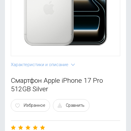
OnePlus
Автоак
Телевиз
Infinix
Красота
Google
Характеристики и описание
Смартфон Apple iPhone 17 Pro
512GB Silver
Избранное
Сравнить