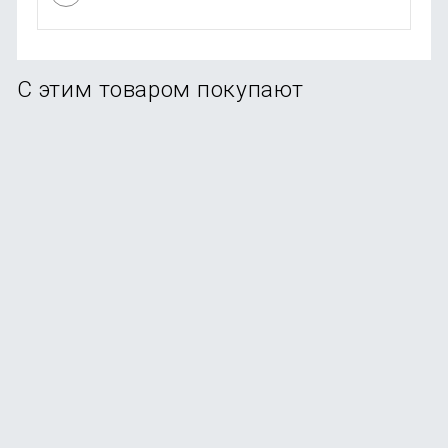
С этим товаром покупают
Накладка KEEPHONE X-Crystal для iPhone 17 Pro
В наличии
+149
бонусов
от
1 490
₽