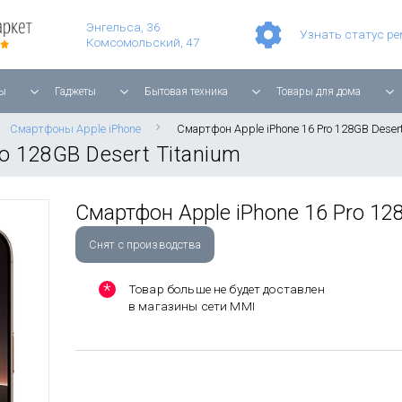
Умные часы Apple Watch Series 11 42mm Rose Gold Aluminium with Light Blush Sport Band
Смартфон Apple iPhone 17 Pro Max 256GB Cosmic Orange
Планшет Apple iPad Air 11'' 2025 256 ГБ, Wi-Fi, starlight
Энгельса, 36
Узнать статус р
Комсомольский, 47
ы
Гаджеты
Бытовая техника
Товары для дома
Смартфоны Apple iPhone
Смартфон Apple iPhone 16 Pro 128GB Desert
o 128GB Desert Titanium
Смартфон Apple iPhone 16 Pro 128
Снят с производства
Товар больше не будет доставлен
в магазины сети MMI