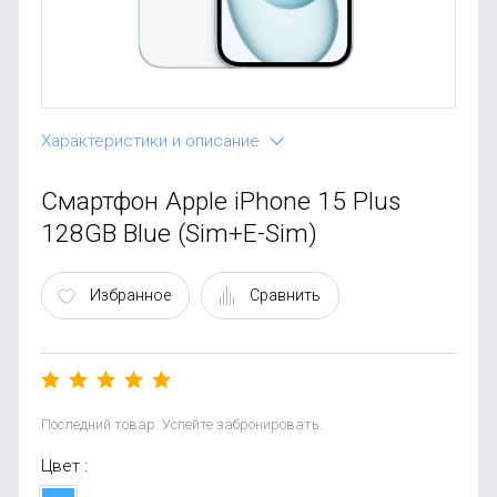
OnePlus
Автоак
Телевиз
Infinix
Красота
Google
Характеристики и описание
Смартфон Apple iPhone 15 Plus
128GB Blue (Sim+E-Sim)
Избранное
Сравнить
Последний товар. Успейте забронировать.
Цвет :