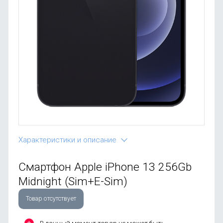
OnePlus
Автоак
Телевиз
Infinix
Красота
Google
Характеристики и описание
Смартфон Apple iPhone 13 256Gb
Midnight (Sim+E-Sim)
Товар отсутствует