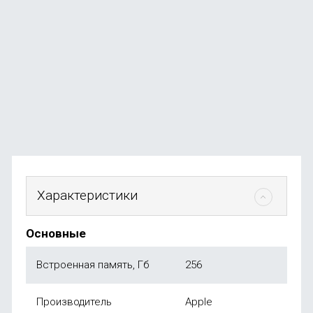
Смартфон Xiaomi Redmi Note 15 Pro 8/256Gb Titanium
В наличии
+102
бонуса
от
20 490
₽
Характеристики
Основные
Встроенная память, Гб
256
Производитель
Apple