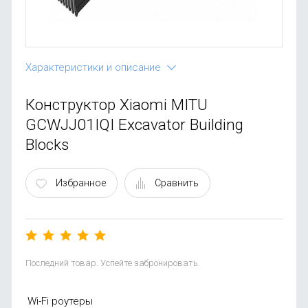
OnePlus
Автоак
Телевиз
Infinix
Красота
Google
Характеристики и описание
Конструктор Xiaomi MITU
GCWJJ01IQI Excavator Building
Blocks
Избранное
Сравнить
Последний товар. Успейте забронировать.
Wi-Fi роутеры