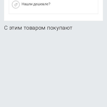
Нашли дешевле?
С этим товаром покупают
-35%
Конструктор баги Onebot Dawn of Jupiter
OBWZKC20AIQI