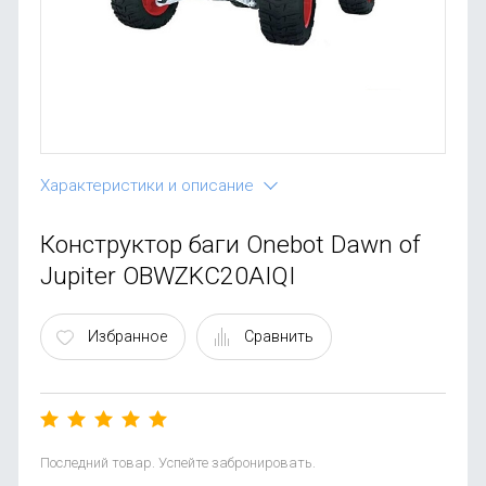
OnePlus
Автоак
Телевиз
Infinix
Красота
Google
Характеристики и описание
Конструктор баги Onebot Dawn of
Jupiter OBWZKC20AIQI
Избранное
Сравнить
Последний товар. Успейте забронировать.