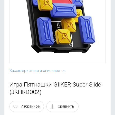
OnePlus
Автоак
Телевиз
Infinix
Красота
Google
Характеристики и описание
Игра Пятнашки GIIKER Super Slide
(JKHRD002)
Избранное
Сравнить