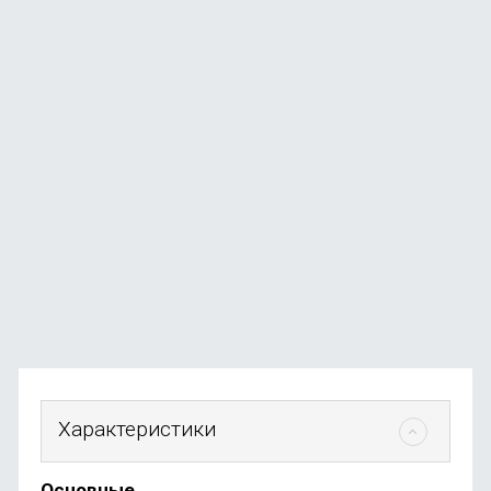
Массажный пистолет Deerma DEM-M101G, черный
В наличии
+24
бонуса
от
2 490
₽
Характеристики
Основные