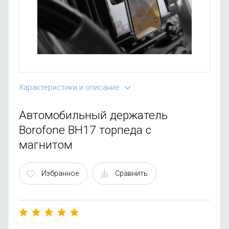
OnePlus
Автоак
Телевиз
Infinix
Красота
Google
Характеристики и описание
Автомобильный держатель
Borofone BH17 торпеда с
магнитом
Избранное
Сравнить