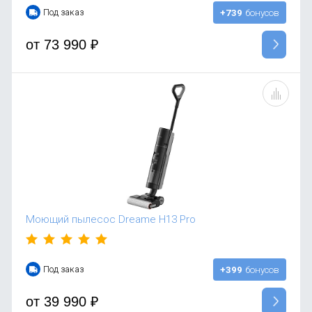
Под заказ
+739
бонусов
от
73 990
₽
Моющий пылесос Dreame H13 Pro
Под заказ
+399
бонусов
от
39 990
₽