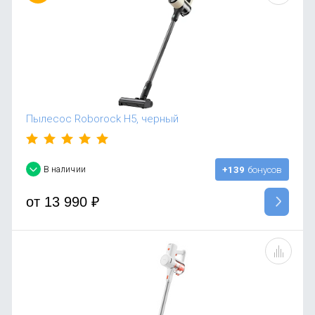
OnePlus
Автоак
Телевиз
Infinix
Красота
Google
Пылесос Roborock H5, черный
В наличии
+139
бонусов
от
13 990
₽