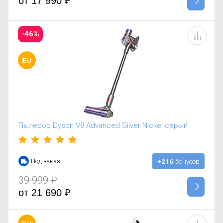
от
17 990
₽
-46%
Пылесос Dyson V8 Advanced Silver Nickel серый
Под заказ
+216
бонусов
39 999
₽
от
21 690
₽