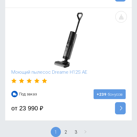
Моющий пылесос Dreame H12S AE
Под заказ
+239
бонусов
от
23 990
₽
1
2
3