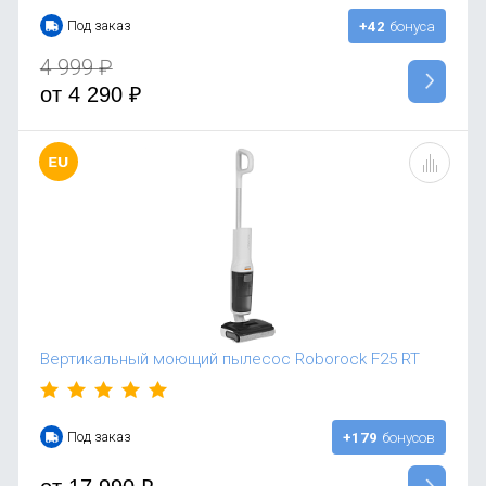
Под заказ
+42
бонуса
4 999
₽
от
4 290
₽
Вертикальный моющий пылесос Roborock F25 RT
Под заказ
+179
бонусов