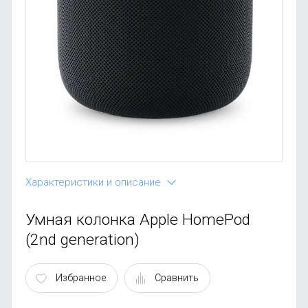
OnePlus
Автоак
Телевиз
Infinix
Красота
Google
Характеристики и описание
Умная колонка Apple HomePod
(2nd generation)
Избранное
Сравнить