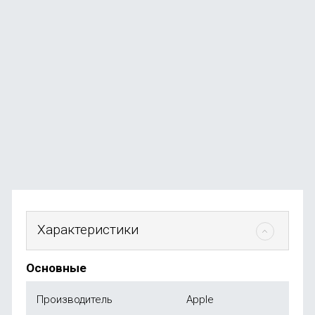
Комплект защитное стекло+чехол 3D RH Gamer для
iPhone 14 Pro Max
В наличии
+49
бонусов
от
490
₽
Характеристики
Основные
Производитель
Apple