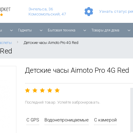
Умные часы Apple Watch Series 11 42mm Rose Gold Aluminium with Light Blush Sport Band
Смартфон Apple iPhone 17 Pro Max 256GB Cosmic Orange
Планшет Apple iPad Air 11'' 2025 256 ГБ, Wi-Fi, starlight
Энгельса, 36
Узнать статус р
Комсомольский, 47
ы
Гаджеты
Бытовая техника
Товары для дома
аслеты
Детские часы Aimoto Pro 4G Red
 Red
Детские часы Aimoto Pro 4G Red
Последний товар. Успейте забронировать.
С GPS
Водонепроницаемые
С камерой