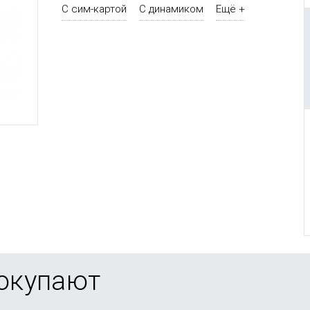
С сим-картой
С динамиком
Ещё +
покупают