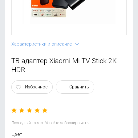
OnePlus
Автоак
Телевиз
Infinix
Красота
Google
Характеристики и описание
ТВ-адаптер Xiaomi Mi TV Stick 2K
HDR
Избранное
Сравнить
Последний товар. Успейте забронировать.
Цвет :