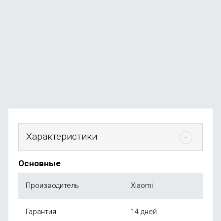
Рюкзак Xiaomi Mi Minimalist Urban
В наличии
+26
бонусов
от
2 690
₽
Характеристики
Основные
Производитель
Xiaomi
Гарантия
14 дней