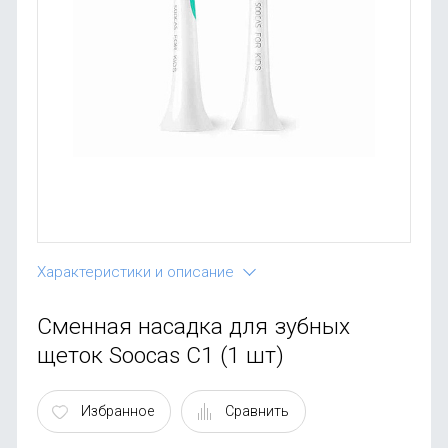
OnePlus
Автоак
Телевиз
Infinix
Красота
Google
Характеристики и описание
Сменная насадка для зубных
щеток Soocas C1 (1 шт)
Избранное
Сравнить