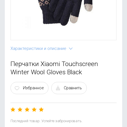
OnePlus
Автоак
Телевиз
Infinix
Красота
Google
Характеристики и описание
Перчатки Xiaomi Touchscreen
Winter Wool Gloves Black
Избранное
Сравнить
Последний товар. Успейте забронировать.