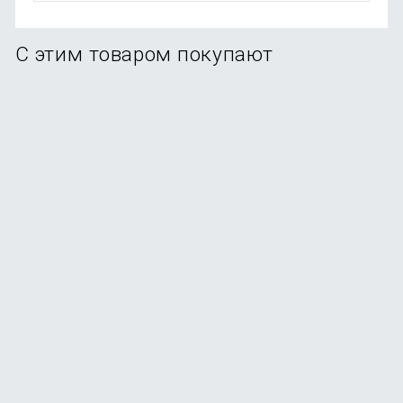
С этим товаром покупают
Рюкзак Xiaomi 10L Backpack Mini Mint
В наличии
+7
бонусов
от
790
₽