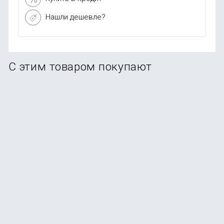
Нашли дешевле?
С этим товаром покупают
-25%
Увлажнитель воздуха Deerma DEM-LD220
В наличии
+29
бонусов