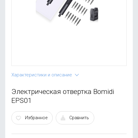
OnePlus
Автоак
Телевиз
Infinix
Красота
Google
Характеристики и описание
Электрическая отвертка Bomidi
EPS01
Избранное
Сравнить