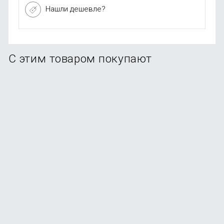
Нашли дешевле?
С этим товаром покупают
Смартфон Xiaomi Redmi Note 15 Pro 8/256Gb Titanium
В наличии
+107
бонусов