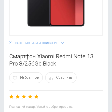
OnePlus
Автоак
Телевиз
Infinix
Красота
Google
Характеристики и описание
Смартфон Xiaomi Redmi Note 13
Pro 8/256Gb Black
Избранное
Сравнить
Последний товар. Успейте забронировать.