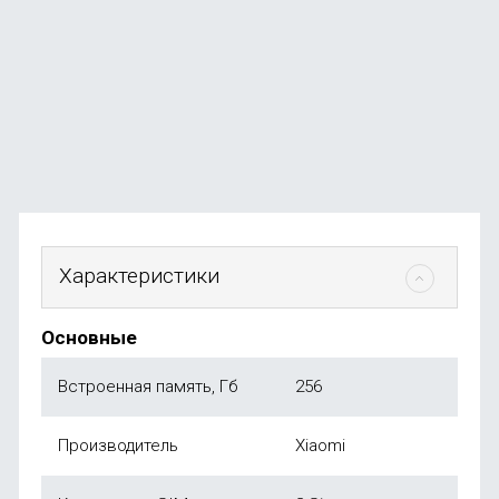
Purple
В наличии
+134
бонуса
от
26 990
₽
Характеристики
Основные
Встроенная память, Гб
256
Производитель
Xiaomi