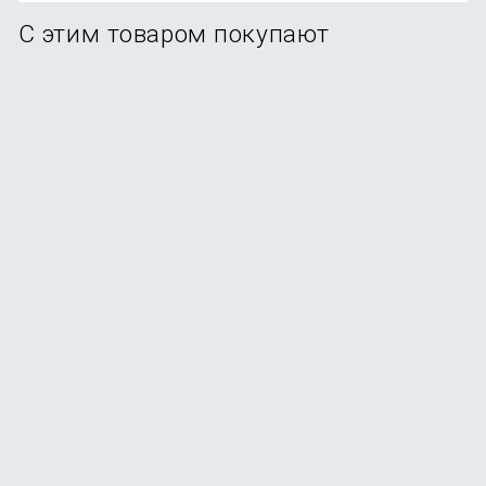
С этим товаром покупают
Смартфон Samsung Galaxy A56 5G 12/256Gb Graphite
В наличии
+154
бонуса
от
30 990
₽