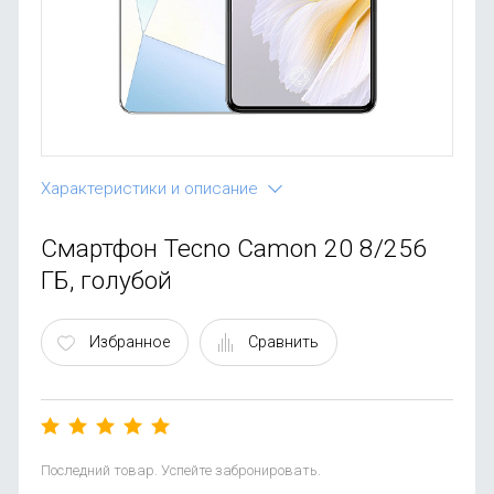
OnePlus
Автоак
Телевиз
Infinix
Красота
Google
Характеристики и описание
Смартфон Tecno Camon 20 8/256
ГБ, голубой
Избранное
Сравнить
Последний товар. Успейте забронировать.