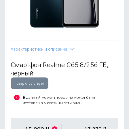
OnePlus
Автоак
Телевиз
Infinix
Красота
Google
Характеристики и описание
Смартфон Realme С65 8/256 ГБ,
черный
Товар отсутствует
В данный момент товар не может быть
доставен в магазины сети MMI