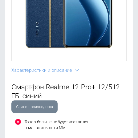
OnePlus
Автоак
Телевиз
Infinix
Красота
Google
Характеристики и описание
Смартфон Realme 12 Pro+ 12/512
ГБ, синий
Снят с производства
Товар больше не будет доставлен
в магазины сети MMI