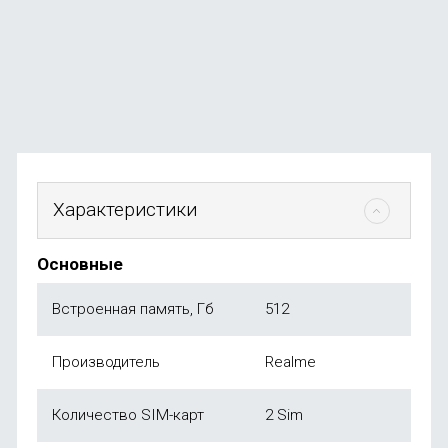
В наличии
+369
бонусов
от
73 990
₽
Характеристики
Основные
Встроенная память, Гб
512
Производитель
Realme
Количество SIM-карт
2 Sim