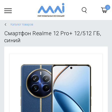
Смартфоны
Все См
Все Сма
Все Ком
Все Гад
Все Быт
Все Тов
Все Акс
Все Усл
Каталог товаров
Смарт-часы и браслеты
Apple
Аксессу
Монобл
Гаджеты
Климати
Хозяйст
Кабели 
Закачка
Смартфон Realme 12 Pro+ 12/512 ГБ,
браслет
Компьютеры и планшеты
Samsun
Ноутбук
Экшн-к
Пылесо
Осветит
Аксессу
Ремонт
синий
Детские
Гаджеты
Xiaomi 
Монито
Детские
Утюги и
Инстру
Портати
Подароч
Смарт-ч
Бытовая техника
Huawei /
Видеока
Электро
Чайники
Одежда 
Акустик
Подароч
Фитнес-
Товары для дома
Realme
Аксессу
Гейминг
Товары 
Канцеля
Наушник
Сотовая
Аксессуары
Nokia
Планшет
Квадро
Техника
Уход за
Зарядны
Доставк
Услуги
Vivo / O
Автомоб
Швабры
Сантехн
Установ
Распродажа
Tecno
Уход за
Умный 
Туризм 
Ноутбук