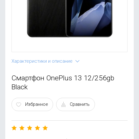
OnePlus
Автоак
Телевиз
Infinix
Красота
Google
Характеристики и описание
Смартфон OnePlus 13 12/256gb
Black
Избранное
Сравнить