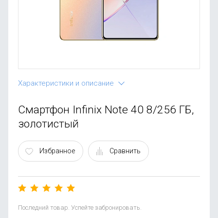
OnePlus
Автоак
Телевиз
Infinix
Красота
Google
Характеристики и описание
Смартфон Infinix Note 40 8/256 ГБ,
золотистый
Избранное
Сравнить
Последний товар. Успейте забронировать.