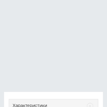
Смартфон Apple iPhone 17 256GB Lavender (eSim)
В наличии
+369
бонусов
от
73 990
₽
Характеристики