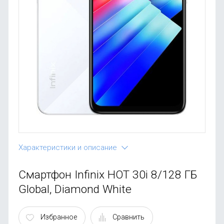
OnePlus
Автоак
Телевиз
Infinix
Красота
Google
Характеристики и описание
Смартфон Infinix HOT 30i 8/128 ГБ
Global, Diamond White
Избранное
Сравнить