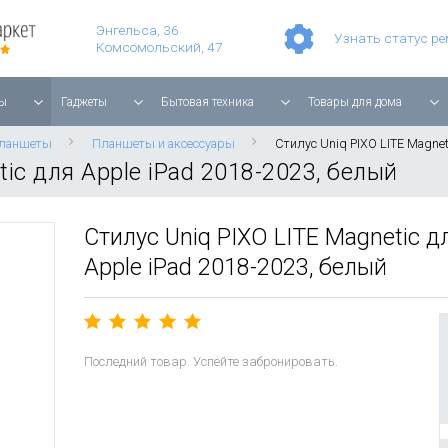
Умные часы Apple Watch Series 11 42mm Rose Gold Aluminium with Light Blush Sport Band
Смартфон Apple iPhone 17 Pro Max 256GB Cosmic Orange
Планшет Apple iPad Air 11'' 2025 256 ГБ, Wi-Fi, starlight
Энгельса, 36
Узнать статус р
Комсомольский, 47
ы
Гаджеты
Бытовая техника
Товары для дома
планшеты
Планшеты и аксессуары
Стилус Uniq PIXO LITE Magnet
tic для Apple iPad 2018-2023, белый
Стилус Uniq PIXO LITE Magnetic д
Apple iPad 2018-2023, белый
Последний товар. Успейте забронировать.