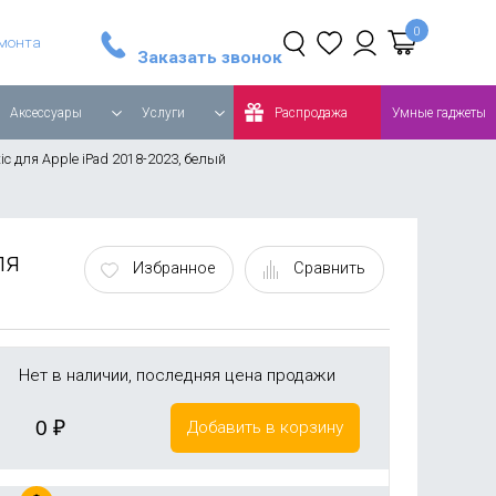
Стайлер Dyson Airwrap Complete Long, синий/медный
Робот-пылесос Roborock Q8 MAX Global, белый
емонта
Заказать звонок
Аксессуары
Услуги
Распродажа
Умные гаджеты
ic для Apple iPad 2018-2023, белый
ля
Избранное
Сравнить
Нет в наличии, последняя цена продажи
0
₽
Добавить в корзину