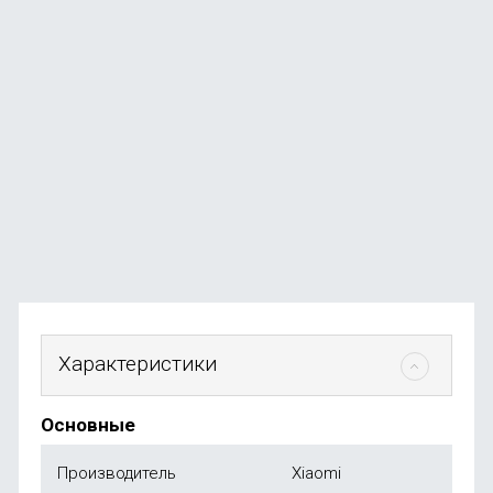
Ноутбук Apple MacBook Neo 13" (A18 Pro, 6C CPU, 5C
GPU, 2026) 8 ГБ, 256ГБ SSD, серебро
В наличии
+584
бонуса
от
58 490
₽
Характеристики
Основные
Производитель
Xiaomi