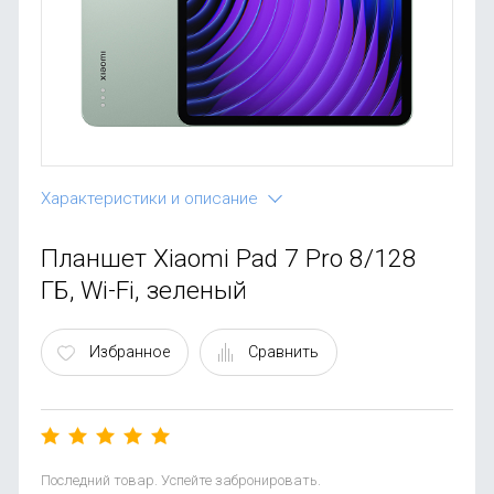
OnePlus
Автоак
Телевиз
Infinix
Красота
Google
Характеристики и описание
Планшет Xiaomi Pad 7 Pro 8/128
ГБ, Wi-Fi, зеленый
Избранное
Сравнить
Последний товар. Успейте забронировать.