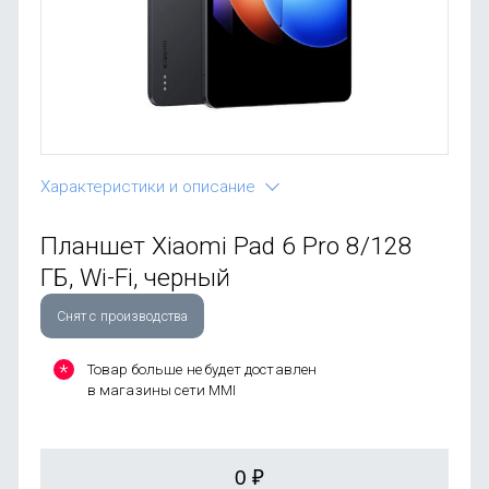
OnePlus
Автоак
Телевиз
Infinix
Красота
Google
Характеристики и описание
Планшет Xiaomi Pad 6 Pro 8/128
ГБ, Wi-Fi, черный
Снят с производства
Товар больше не будет доставлен
в магазины сети MMI
0
₽