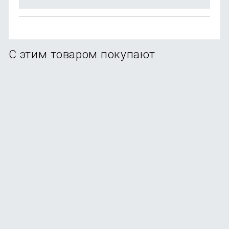
С этим товаром покупают
Стилус Uniq PIXO PRO Magnetic для Apple iPad 2018-
2023, белый
В наличии
+44
бонуса