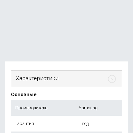
GPU, 2026) 8 ГБ, 256ГБ SSD, серебро
В наличии
+584
бонуса
от
58 490
₽
Характеристики
Основные
Производитель
Samsung
Гарантия
1 год