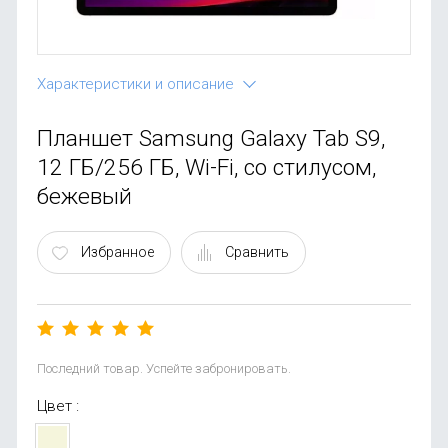
OnePlus
Автоак
Телевиз
Infinix
Красота
Характеристики и описание
Google
Планшет Samsung Galaxy Tab S9,
12 ГБ/256 ГБ, Wi-Fi, со стилусом,
бежевый
Избранное
Сравнить
Последний товар. Успейте забронировать.
Цвет :