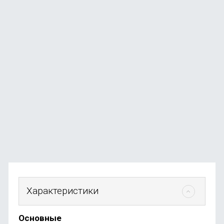
Ноутбук Apple MacBook Neo 13" (A18 Pro, 6C CPU, 5C
GPU, 2026) 8 ГБ, 256ГБ SSD, серебро
В наличии
+584
бонуса
от
58 490
₽
Характеристики
Основные