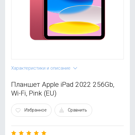
OnePlus
Автоак
Телевиз
Infinix
Красота
Google
Характеристики и описание
Планшет Apple iPad 2022 256Gb,
Wi-Fi, Pink (EU)
Избранное
Сравнить