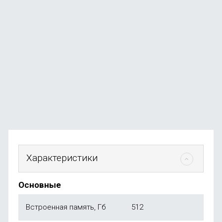
Стилус Uniq PIXO PRO Magnetic для Apple iPad 2018-
2023, белый
В наличии
+44
бонуса
от
4 490
₽
Характеристики
Основные
Встроенная память, Гб
512