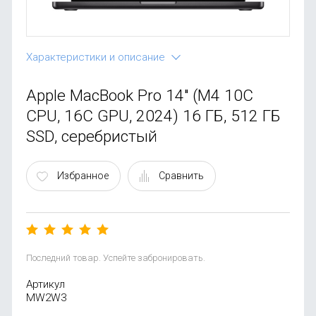
OnePlus
Автоак
Телевиз
Infinix
Красота
Характеристики и описание
Google
Apple MacBook Pro 14" (M4 10C
CPU, 16C GPU, 2024) 16 ГБ, 512 ГБ
SSD, серебристый
Избранное
Сравнить
Последний товар. Успейте забронировать.
Артикул
MW2W3