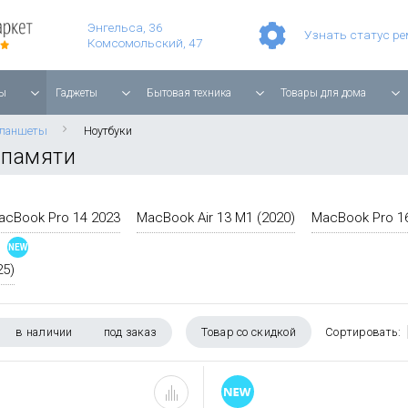
Умные часы Apple Watch Series 11 42mm Rose Gold Aluminium with Light Blush Sport Band
Смартфон Apple iPhone 17 Pro Max 256GB Cosmic Orange
Игровая прис
Планшет Apple iPad Air 11'' 2025 256 ГБ, Wi-Fi, starlight
Энгельса, 36
Узнать статус р
Комсомольский, 47
ы
Гаджеты
Бытовая техника
Товары для дома
планшеты
Ноутбуки
 памяти
acBook Pro 14 2023
MacBook Air 13 M1 (2020)
MacBook Pro 1
25)
в наличии
под заказ
Товар со скидкой
Сортировать: