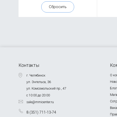
Контакты
Ко
О к
г. Челябинск
Нов
ул. Энгельса, 36
Бло
ул. Комсомольский пр., 47
Маг
с 10:00 до 20:00
Сот
sale@mmicenter.ru
Вак
8 (351) 711-13-74
Пра