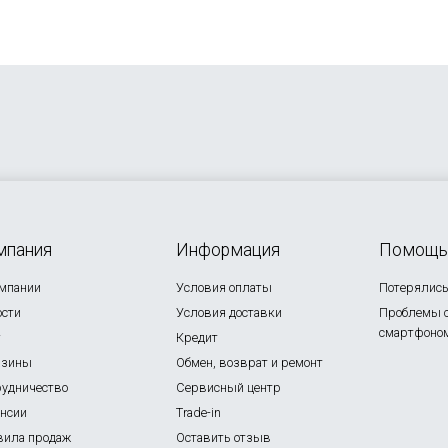
мпания
Информация
Помощь
омпании
Условия оплаты
Потерялись 
ости
Условия доставки
Проблемы 
смартфоно
г
Кредит
азины
Обмен, возврат и ремонт
рудничество
Сервисный центр
ансии
Trade-in
вила продаж
Оставить отзыв