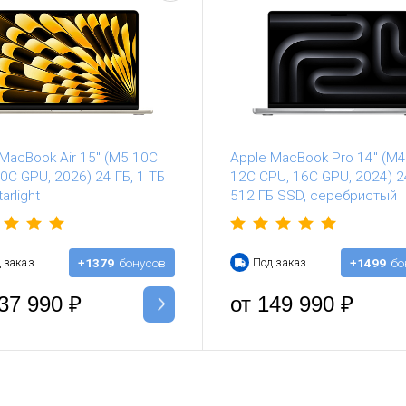
MacBook Air 15" (M5 10C
Apple MacBook Pro 14" (M4
0C GPU, 2026) 24 ГБ, 1 ТБ
12C CPU, 16C GPU, 2024) 2
arlight
512 ГБ SSD, серебристый
 заказ
+1379
бонусов
Под заказ
+1499
бо
37 990
₽
от
149 990
₽