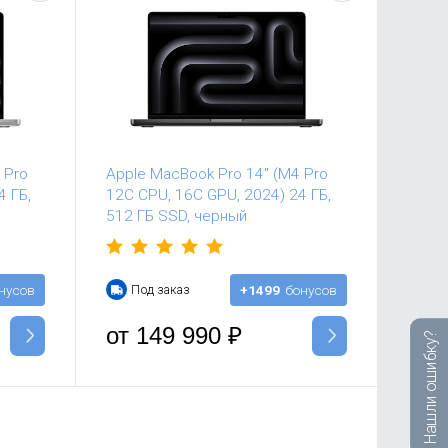
 Pro
Apple MacBook Pro 14" (M4 Pro
4 ГБ,
12C CPU, 16C GPU, 2024) 24 ГБ,
512 ГБ SSD, черный
нусов
Под заказ
+1499
бонусов
от
149 990
₽
Нашли ошибку?