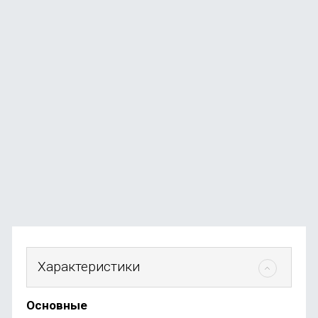
Ноутбук Apple MacBook Neo 13" (A18 Pro, 6C CPU, 5C
GPU, 2026) 8 ГБ, 256ГБ SSD, серебро
В наличии
+584
бонуса
от
58 490
₽
Характеристики
Основные