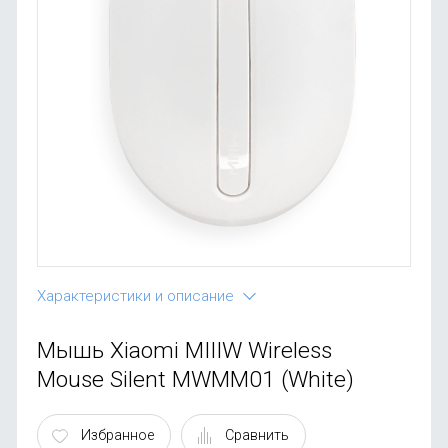
OnePlus
Автоак
Телевиз
Infinix
Красота
Google
Характеристики и описание
Мышь Xiaomi MIIIW Wireless
Mouse Silent MWMM01 (White)
Избранное
Сравнить