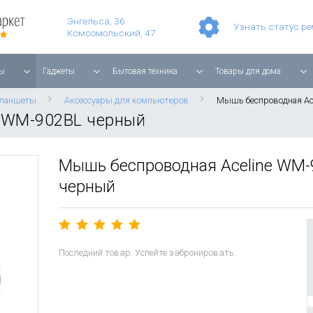
Умные часы Apple Watch Series 11 42mm Rose Gold Aluminium with Light Blush Sport Band
Смартфон Apple iPhone 17 Pro Max 256GB Cosmic Orange
Планшет Apple iPad Air 11'' 2025 256 ГБ, Wi-Fi, starlight
Энгельса, 36
Узнать статус р
Комсомольский, 47
ы
Гаджеты
Бытовая техника
Товары для дома
планшеты
Аксессуары для компьютеров
Мышь беспроводная Ac
e WM-902BL черный
Мышь беспроводная Aceline WM-
черный
Последний товар. Успейте забронировать.