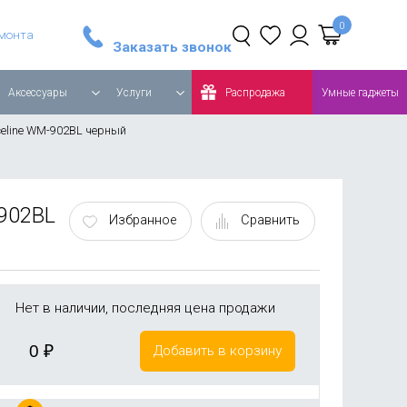
Стайлер Dyson Airwrap Complete Long, синий/медный
Робот-пылесос Roborock Q8 MAX Global, белый
емонта
Заказать звонок
Аксессуары
Услуги
Распродажа
Умные гаджеты
eline WM-902BL черный
902BL
Избранное
Сравнить
Нет в наличии, последняя цена продажи
0
₽
Добавить в корзину