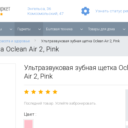
Умные часы Apple Watch Series 11 42mm Rose Gold Aluminium with Light Blush Sport Band
Смартфон Apple iPhone 17 Pro Max 256GB Cosmic Orange
Планшет Apple iPad Air 11'' 2025 256 ГБ, Wi-Fi, starlight
Энгельса, 36
Узнать статус р
Комсомольский, 47
ы
Гаджеты
Бытовая техника
Товары для дома
расота и здоровье
Ультразвуковая зубная щетка Oclean Air 2, Pink
Oclean Air 2, Pink
Ультразвуковая зубная щетка Oc
Air 2, Pink
Последний товар. Успейте забронировать.
Цвет :