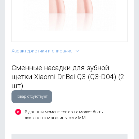
OnePlus
Автоак
Телевиз
Infinix
Красота
Google
Характеристики и описание
Сменные насадки для зубной
щетки Xiaomi Dr.Bei Q3 (Q3-D04) (2
шт)
Товар отсутствует
В данный момент товар не может быть
доставен в магазины сети MMI