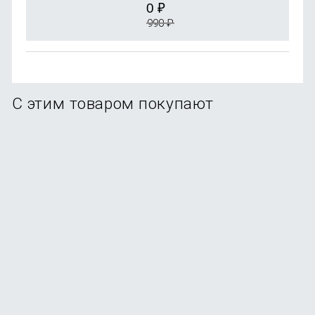
0
₽
990
₽
С этим товаром покупают
Набор для бритья Xiaomi Mijia Lemon Razer 5 в 1
(H303)