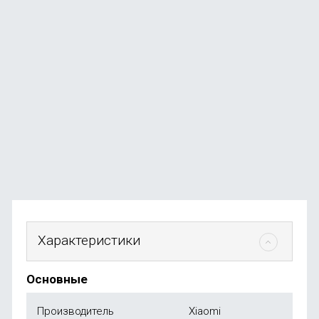
Фен для волос Xiaomi Mijia SHOWSEE A5 Red
В наличии
+4
бонуса
4 990
₽
от
490
₽
Характеристики
Основные
Производитель
Xiaomi