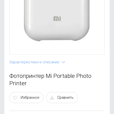
OnePlus
Автоак
Телевиз
Infinix
Красота
Google
Характеристики и описание
Фотопринтер Mi Portable Photo
Printer
Избранное
Сравнить