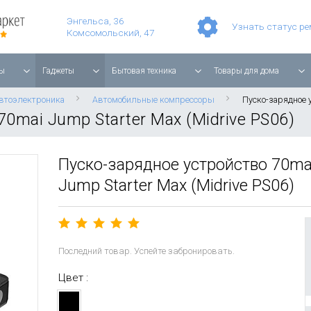
Умные часы Apple Watch Series 11 42mm Rose Gold Aluminium with Light Blush Sport Band
Смартфон Apple iPhone 17 Pro Max 256GB Cosmic Orange
Игровая прис
Планшет Apple iPad Air 11'' 2025 256 ГБ, Wi-Fi, starlight
Энгельса, 36
Узнать статус р
Комсомольский, 47
ы
Гаджеты
Бытовая техника
Товары для дома
втоэлектроника
Автомобильные компрессоры
Пуско-зарядное у
0mai Jump Starter Max (Midrive PS06)
Пуско-зарядное устройство 70ma
Jump Starter Max (Midrive PS06)
Последний товар. Успейте забронировать.
Цвет :