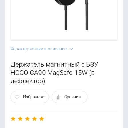
OnePlus
Автоак
Телевиз
Infinix
Красота
Google
Характеристики и описание
Держатель магнитный c БЗУ
HOCO CA90 MagSafe 15W (в
дефлектор)
Избранное
Сравнить