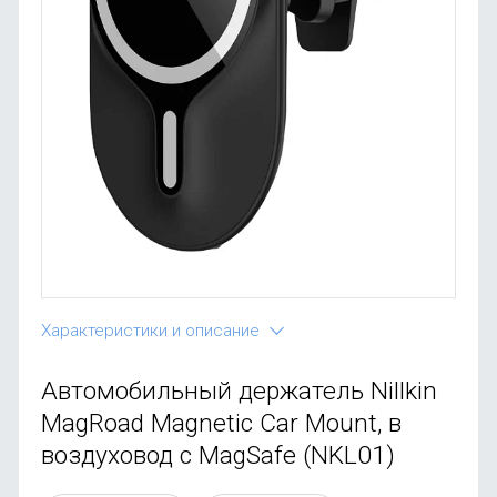
OnePlus
Автоак
Телевиз
Infinix
Красота
Google
Характеристики и описание
Автомобильный держатель Nillkin
MagRoad Magnetic Car Mount, в
воздуховод с MagSafe (NKL01)