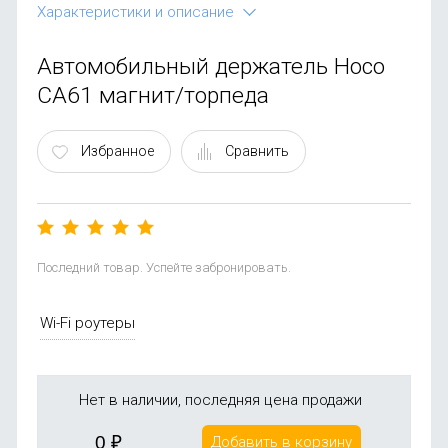
OnePlus
Автоак
Телевиз
Характеристики и описание
Infinix
Красота
Автомобильный держатель Hoco
CA61 магнит/торпеда
Google
Избранное
Сравнить
Последний товар. Успейте забронировать.
Wi-Fi роутеры
Нет в наличии, последняя цена продажи
0
₽
Добавить в корзину