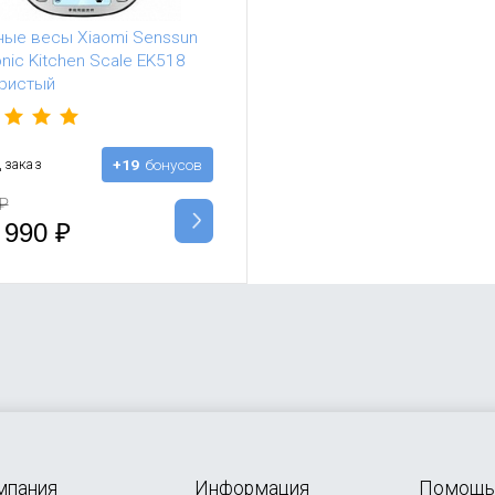
ные весы Xiaomi Senssun
onic Kitchen Scale EK518
ристый
 заказ
+19
бонусов
₽
 990
₽
мпания
Информация
Помощь