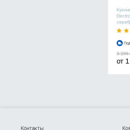
Кухон
Electr
сереб
Под
3 299
от
1
Контакты
Ко