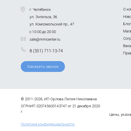
О к
г. Челябинск
Нов
ул. Энгельса, 36
Бло
ул. Комсомольский пр., 47
Маг
с 10:00 до 20:00
Сот
sale@mmicenter.ru
Вак
8 (351) 711-13-74
Пра
Заказать звонок
© 2011-2026, ИП Орлова Лилия Николаевна
ОГРНИП 320745600143747 от 21 декабря 2020
г.
Цены, указа
Политика конфиденциальности