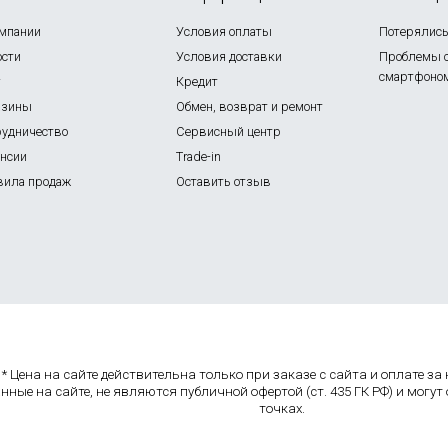
омпании
Условия оплаты
Потерялись 
ости
Условия доставки
Проблемы 
смартфоно
г
Кредит
азины
Обмен, возврат и ремонт
рудничество
Сервисный центр
ансии
Trade-in
вила продаж
Оставить отзыв
* Цена на сайте действительна только при заказе с сайта и оплате з
нные на сайте, не являются публичной офертой (ст. 435 ГК РФ) и могут
точках.